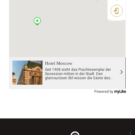
Hotel Moscow
Seit 1908 steht das Prachtexemplar der
Sezession mitten in der Stadt. Den
glamourösen Stil wissen die Gäste des
Hotel Moskva bis heute zu schätzen. Die
Zimmer sind klassisch, Foyers
kronleuchterbeladen, und das Cafe mit
Powered by
myLike
seinen Sahne- und Obsttorten ist ein
Genuss. DZ ab 120 €.