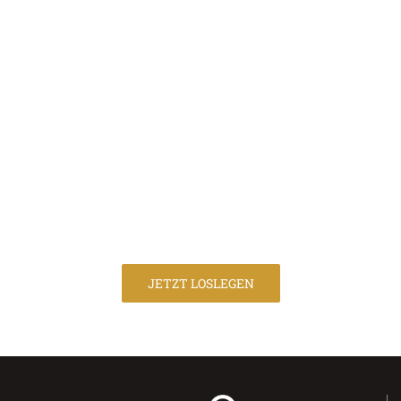
HOLEN SIE SICH IHREN
EIGENEN WHITE LABEL
DIGITALEN REISEFÜHRER &
MOBILEN CONCIERGE
JETZT LOSLEGEN