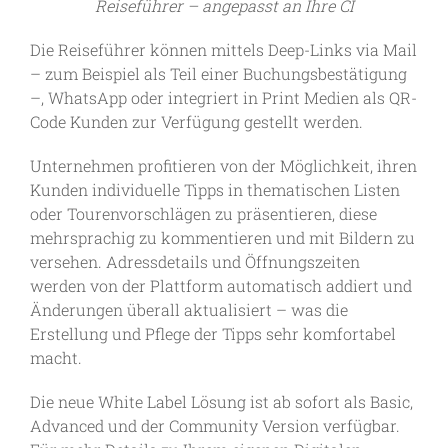
Reiseführer – angepasst an Ihre CI
Bad offers an amazing free standing infinity
pool and various saunas and steam baths.
Depending on chalet you have your also
Die Reiseführer können mittels Deep-Links via Mail
your own sauna, pool, free standing bath tub
and more..... Check out the yoga platforms
– zum Beispiel als Teil einer Buchungsbestätigung
in the woods!
–, WhatsApp oder integriert in Print Medien als QR-
Code Kunden zur Verfügung gestellt werden.
Unternehmen profitieren von der Möglichkeit, ihren
Kunden individuelle Tipps in thematischen Listen
oder Tourenvorschlägen zu präsentieren, diese
mehrsprachig zu kommentieren und mit Bildern zu
versehen. Adressdetails und Öffnungszeiten
werden von der Plattform automatisch addiert und
Änderungen überall aktualisiert – was die
Erstellung und Pflege der Tipps sehr komfortabel
macht.
Die neue White Label Lösung ist ab sofort als Basic,
Advanced und der Community Version verfügbar.