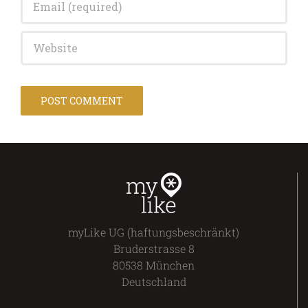
myLike UG (haftungsbeschränkt)
Bruderstrasse 8
80538 München
Deutschland