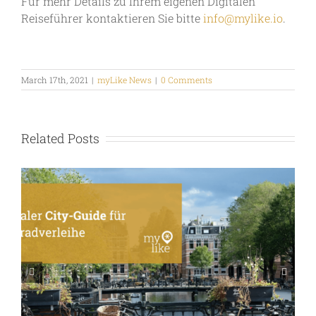
Für mehr Details zu Ihrem eigenen Digitalen
Reiseführer kontaktieren Sie bitte
info@mylike.io
.
March 17th, 2021
|
myLike News
|
0 Comments
Related Posts
Neuer konfiguriebarer Start-Screen
für Ihren Digitalen Travel Guide &
Mobilen Concierge