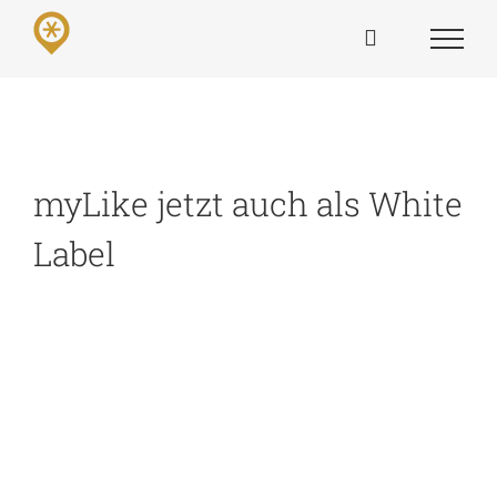
Skip
to
content
myLike jetzt auch als White
Label
View
Larger
Image