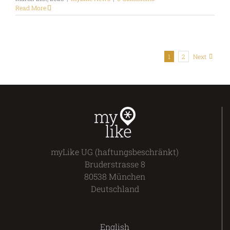
Read More
1
2
Next
myLike UG (haftungsbeschränkt)
Bruderstrasse 8
80538 München
Deutschland
English