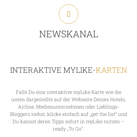
die Du selbst einmal gerne besuchen möchtest.
Dich von Ihnen inspirieren und speichere die Plätze
Entdeckungen Deines Netzwerks in myLike – lass
In Deinem News Kanal findest Du die neuesten
NEWSKANAL
NEWSKANAL
INTERAKTIVE MYLIKE-
KARTEN
Falls Du eine interaktive myLike Karte wie die
unten dargestellte auf der Webseite Deines Hotels,
Airline, Medienunternehmen oder Lieblings-
Bloggers siehst, klicke einfach auf „get the list“ und
Du kannst deren Tipps sofort in myLike nutzen –
ready „To Go“.