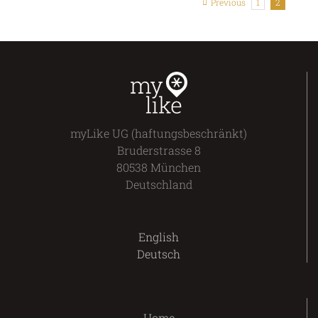
Previous
1
2
myLike UG (haftungsbeschränkt)
Bruderstrasse 8
80538 München
Deutschland
English
Deutsch
Home