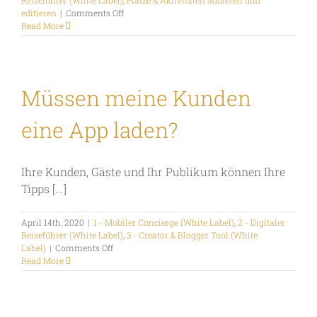
Reiseführer (White Label)
,
Plätze & Aktivitäten addieren und
on
editieren
|
Comments Off
Wie
Read More
kann
ich
meine
Kommentare
in
Müssen meine Kunden
verschiedenen
Sprachen
eine App laden?
addieren?
Ihre Kunden, Gäste und Ihr Publikum können Ihre
Tipps [...]
April 14th, 2020
|
1 - Mobiler Concierge (White Label)
,
2 - Digitaler
Reiseführer (White Label)
,
3 - Creator & Blogger Tool (White
on
Label)
|
Comments Off
Müssen
Read More
meine
Kunden
eine
App