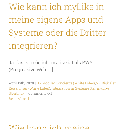
laden?
Wie kann ich myLike in
meine eigene Apps und
Systeme oder die Dritter
integrieren?
Ja, das ist möglich. myLike ist als PWA
(Progressive Web [...]
April 13th, 2020
|
1 - Mobiler Concierge (White Label)
,
2 - Digitaler
Reiseführer (White Label)
,
Integration in Systeme 3ter
,
myLike
on
Überblick
|
Comments Off
Wie
Read More
kann
ich
myLike
in
meine
Wie kann ich meine