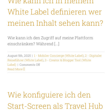
Wie kann ich in meinem
Digitalen
Reiseführer
White Label definieren wer
als
Marketing
Tool
meinen Inhalt sehen kann?
verwenden?
Wie kann ich den Zugriff auf meine Plattform
einschränken? Während [...]
August 5th, 2025
|
1 - Mobiler Concierge (White Label)
,
2 - Digitaler
Reiseführer (White Label)
,
3 - Creator & Blogger Tool (White
on
Label)
|
Comments Off
Wie
Read More
kann
ich
in
meinem
White
Wie konfiguiere ich den
Label
definieren
Start-Screen als Travel Hub
wer
meinen