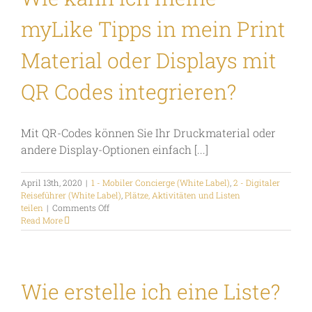
eigene
Apps
myLike Tipps in mein Print
und
Systeme
oder
Material oder Displays mit
die
Dritter
QR Codes integrieren?
integrieren?
Mit QR-Codes können Sie Ihr Druckmaterial oder
andere Display-Optionen einfach [...]
April 13th, 2020
|
1 - Mobiler Concierge (White Label)
,
2 - Digitaler
Reiseführer (White Label)
,
Plätze, Aktivitäten und Listen
on
teilen
|
Comments Off
Wie
Read More
kann
ich
meine
myLike
Tipps
Wie erstelle ich eine Liste?
in
mein