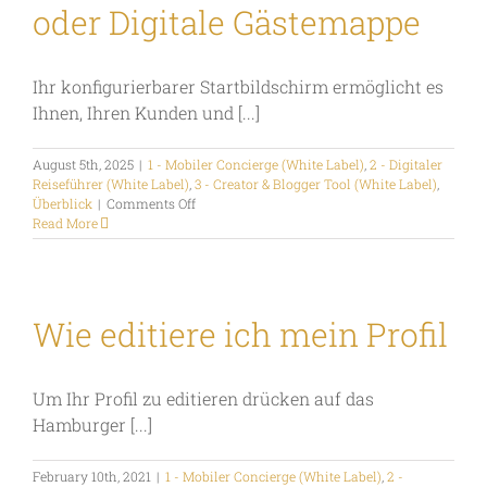
Inhalt
oder Digitale Gästemappe
sehen
kann?
Ihr konfigurierbarer Startbildschirm ermöglicht es
Ihnen, Ihren Kunden und [...]
August 5th, 2025
|
1 - Mobiler Concierge (White Label)
,
2 - Digitaler
Reiseführer (White Label)
,
3 - Creator & Blogger Tool (White Label)
,
on
Überblick
|
Comments Off
Wie
Read More
konfiguiere
ich
den
Start-
Screen
Wie editiere ich mein Profil
als
Travel
Hub
Um Ihr Profil zu editieren drücken auf das
oder
Digitale
Hamburger [...]
Gästemappe
February 10th, 2021
|
1 - Mobiler Concierge (White Label)
,
2 -