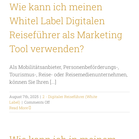
Wie kann ich meinen
Whitel Label Digitalen
Reiseführer als Marketing
Tool verwenden?
Als Mobilitätsanbieter, Personenbeförderungs-,
Tourismus-, Reise- oder Reisemedienunternehmen,
können Sie Ihren [...]
August 7th, 2025
|
2 - Digitaler Reiseführer (White
on
Label)
|
Comments Off
Wie
Read More
kann
ich
meinen
Whitel
Label