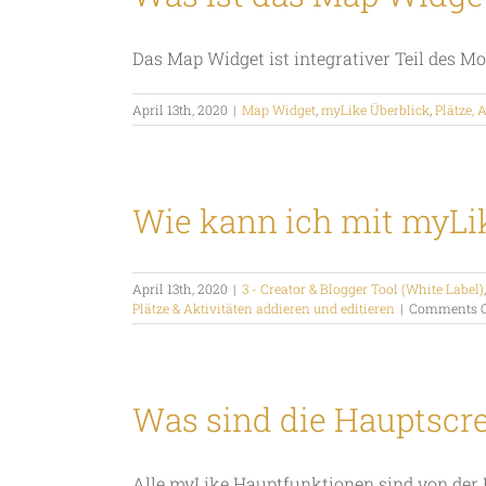
Das Map Widget ist integrativer Teil des Mobi
April 13th, 2020
|
Map Widget
,
myLike Überblick
,
Plätze, 
Wie kann ich mit myLi
April 13th, 2020
|
3 - Creator & Blogger Tool (White Label)
Plätze & Aktivitäten addieren und editieren
|
Comments O
Was sind die Hauptscr
Alle myLike Hauptfunktionen sind von der 