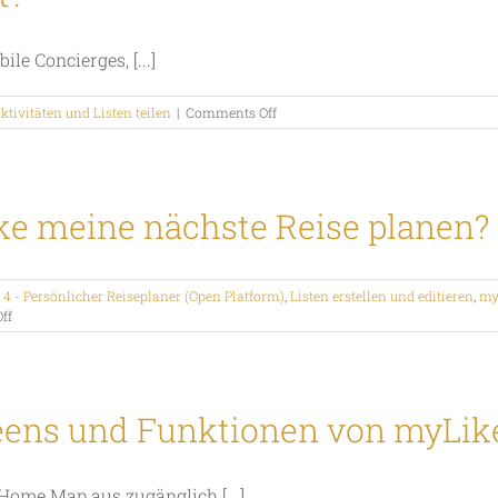
Computer
nutzen?
le Concierges, [...]
on
Aktivitäten und Listen teilen
|
Comments Off
Was
ist
das
Map
Widget?
ke meine nächste Reise planen?
,
4 - Persönlicher Reiseplaner (Open Platform)
,
Listen erstellen und editieren
,
my
on
ff
Wie
kann
ich
mit
myLike
eens und Funktionen von myLik
meine
nächste
Reise
Home Map aus zugänglich [...]
planen?