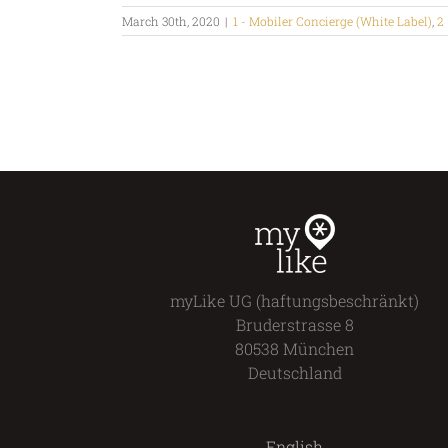
March 30th, 2020
|
1 - Mobiler Concierge (White Label)
,
2 
myLike UG (haftungsbeschränkt)
Bruderstrasse 8
80538 München
Deutschland
English