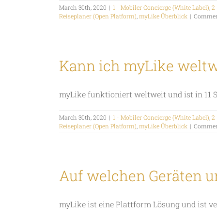
March 30th, 2020
|
1 - Mobiler Concierge (White Label)
,
2 
Reiseplaner (Open Platform)
,
myLike Überblick
|
Comment
Kann ich myLike weltw
myLike funktioniert weltweit und ist in 11 
March 30th, 2020
|
1 - Mobiler Concierge (White Label)
,
2 
Reiseplaner (Open Platform)
,
myLike Überblick
|
Comment
Auf welchen Geräten 
myLike ist eine Plattform Lösung und ist verf