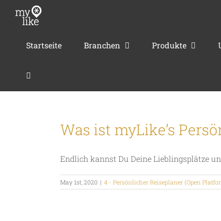
Skip
to
content
Startseite
Branchen
Produkte
Was ist myLike’s Persö
Endlich kannst Du Deine Lieblingsplätze und d
May 1st, 2020
|
4 - Persönlicher Reiseplaner (Open Platfo