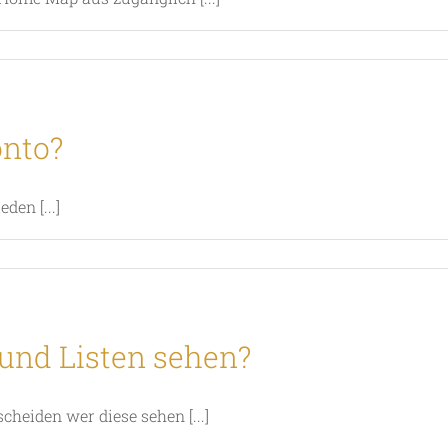
ptscreens
onto?
ktionen
ike?
den [...]
he
n
to?
und Listen sehen?
cheiden wer diese sehen [...]