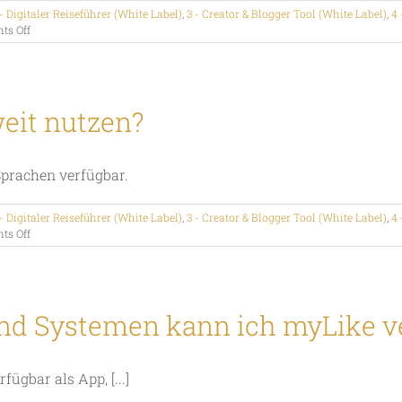
- Digitaler Reiseführer (White Label)
,
3 - Creator & Blogger Tool (White Label)
,
4 
on
s Off
Wer
kann
meine
Tipps
und
eit nutzen?
Listen
sehen?
Sprachen verfügbar.
- Digitaler Reiseführer (White Label)
,
3 - Creator & Blogger Tool (White Label)
,
4 
on
s Off
Kann
ich
myLike
weltweit
nutzen?
und Systemen kann ich myLike
ügbar als App, [...]