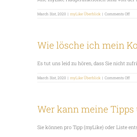
on
March 31st, 2020
|
myLike Überblick
|
Comments Off
Was
sind
die
Hau
und
Wie lösche ich mein K
Fun
von
myL
Es tut uns leid zu hören, dass Sie nicht zufrie
on
March 31st, 2020
|
myLike Überblick
|
Comments Off
Wie
lösc
ich
mei
Kon
Wer kann meine Tipps 
Sie können pro Tipp (myLike) oder Liste ents