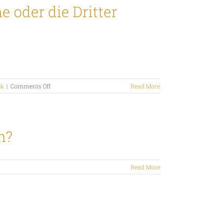
 oder die Dritter
on
ck
|
Comments Off
Read More
Wie
kann
ich
myLike
in
n?
meine
eigene
Apps
und
Read More
Systeme
oder
die
Dritter
integrieren?