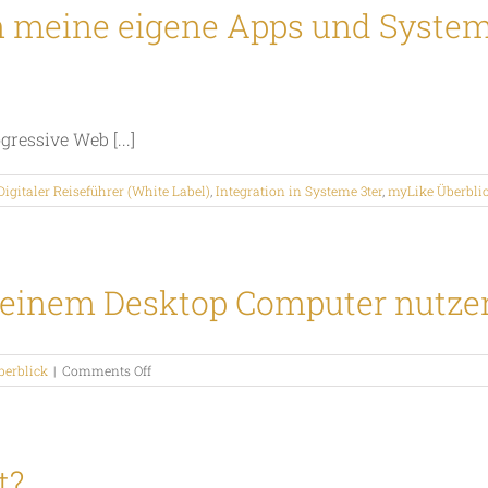
Reiseplaner
 meine eigene Apps und Systeme
und
wer
kann
ihn
nutzen?
gressive Web [...]
 Digitaler Reiseführer (White Label)
,
Integration in Systeme 3ter
,
myLike Überbli
meinem Desktop Computer nutze
on
berblick
|
Comments Off
Kann
ich
myLike
auf
meinem
t?
Desktop